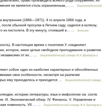
довательно, право производить всякого рода сооружения; но
ряжения не является столь ограниченным,… …
Энциклопедический
ла внутренние (1866—1871). 4 го апреля 1866 года, в
 после обычной прогулки в Летнем саду, садился в коляску,
его из пистолета. В эту минуту, стоявший в… …
Большая
упность). В настоящее время с понятием У. соединяют
ии, которое, имея целью свободное преподавание и развитие
um), независимо от их… …
Энциклопедический словарь Ф.А. Брокгауза и
авляют собою один из наиболее характерных и обособленных
веками свои особенности, несмотря на различие
торых ему приходилось и приходится …
Энциклопедический словарь
ляндии, историю литературы, язык и мифологию см. соотв.
ние. III. Экономический обзор. IV. Финансы. V. Управление и
нская повинность. VII.… …
Энциклопедический словарь Ф.А. Брокгауза и