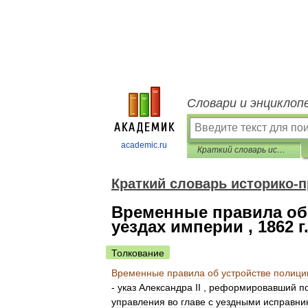
Словари и энциклоп
academic.ru
Краткий словарь историко-правовых терминов
Краткий словарь историко-
Временные правила об 
уездах империи , 1862 г.
Толкование
Временные
правила
об
устройстве
полици
-
указ
Александра
II
,
реформировавший
п
управления
во
главе
с
уездными
исправни