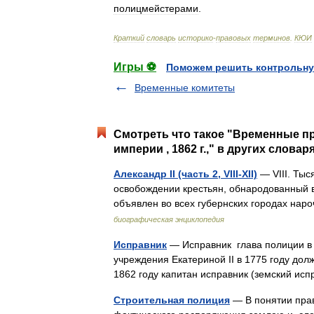
полицмейстерами
.
Краткий
словарь
историко
-
правовых
терминов
.
КЮИ
Игры ⚽
Поможем решить контрольну
Временные комитеты
Смотреть что такое "Временные пр
империи , 1862 г.," в других словар
Александр II (часть 2, VIII-XII)
— VIII. Ты
освобождении крестьян, обнародованный в 
объявлен во всех губернских городах н
биографическая энциклопедия
Исправник
— Исправник глава полиции в 
учреждения Екатериной II в 1775 году дол
1862 году капитан исправник (земский и
Строительная полиция
— В понятии прав