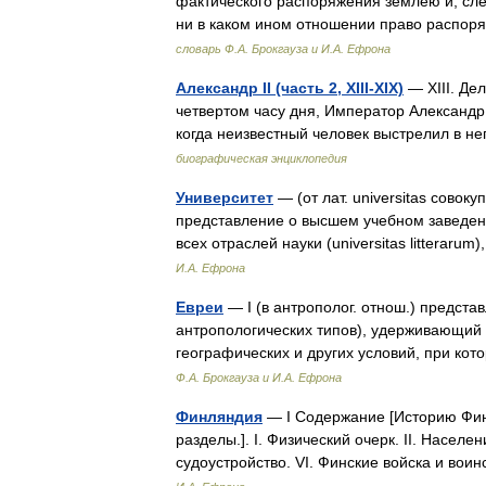
фактического распоряжения землею и, сле
ни в каком ином отношении право распо
словарь Ф.А. Брокгауза и И.А. Ефрона
Александр II (часть 2, XIII-XIX)
— XIII. Де
четвертом часу дня, Император Александр,
когда неизвестный человек выстрелил в н
биографическая энциклопедия
Университет
— (от лат. universitas совок
представление о высшем учебном заведен
всех отраслей науки (universitas litterar
И.А. Ефрона
Евреи
— I (в антрополог. отнош.) предст
антропологических типов), удерживающий 
географических и других условий, при ко
Ф.А. Брокгауза и И.А. Ефрона
Финляндия
— I Содержание [Историю Фин
разделы.]. I. Физический очерк. II. Населе
судоустройство. VI. Финские войска и вои