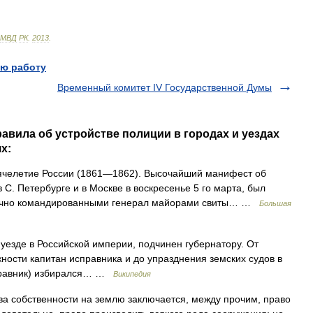
МВД
РК
.
2013
.
ю работу
Временный комитет IV Государственной Думы
авила об устройстве полиции в городах и уездах
ях:
сячелетие России (1861—1862). Высочайший манифест об
С. Петербурге и в Москве в воскресенье 5 го марта, был
арочно командированными генерал майорами свиты… …
Большая
уезде в Российской империи, подчинен губернатору. От
жности капитан исправника и до упразднения земских судов в
справник) избирался… …
Википедия
а собственности на землю заключается, между прочим, право