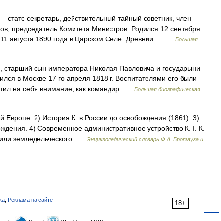
— статс секретарь, действительный тайный советник, член
ов, председатель Комитета Министров. Родился 12 сентября
мер 11 августа 1890 года в Царском Селе. Древний… …
Большая
 старший сын императора Николая Павловича и государыни
ся в Москве 17 го апреля 1818 г. Воспитателями его были
атил на себя внимание, как командир …
Большая биографическая
 Европе. 2) История К. в России до освобождения (1861). 3)
ждения. 4) Современное административное устройство К. I. К.
о или земледельческого …
Энциклопедический словарь Ф.А. Брокгауза и
ка
,
Реклама на сайте
18+