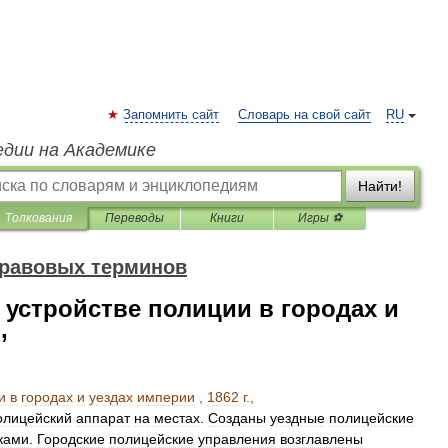
Запомнить сайт
Словарь на свой сайт
RU
едии на Академике
Найти!
Толкования
Переводы
Книги
Игры ⚽
правовых терминов
устройстве полиции в городах и
,
и
в
городах
и
уездах
империи
,
1862
г
.,
олицейский
аппарат
на
местах
.
Созданы
уездные
полицейские
ками
.
Городские
полицейские
управления
возглавлены