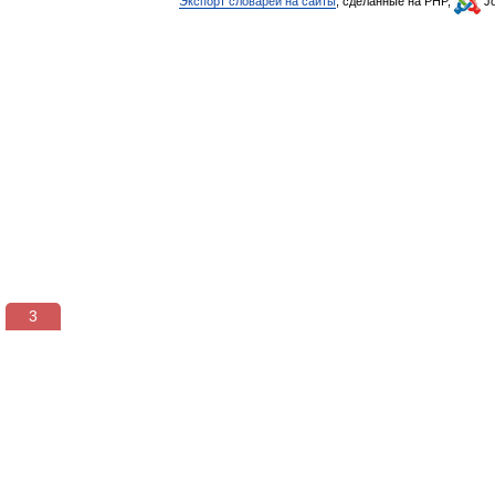
Экспорт словарей на сайты
, сделанные на PHP,
Jo
3