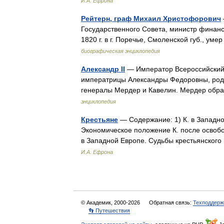
И.А. Ефрона
Рейтерн, граф Михаил Христофорович
Государственного Совета, министр финанс
1820 г. в г. Поречье, Смоленской губ., у
биографическая энциклопедия
Александр II
— Император Всероссийский,
императрицы Александры Федоровны, родил
генералы Мердер и Кавелин. Мердер обр
энциклопедия
Крестьяне
— Содержание: 1) К. в Западной
Экономическое положение К. после освобо
в Западной Европе. Судьбы крестьянског
И.А. Ефрона
© Академик, 2000-2026
Обратная связь:
Техподдерж
👣 Путешествия