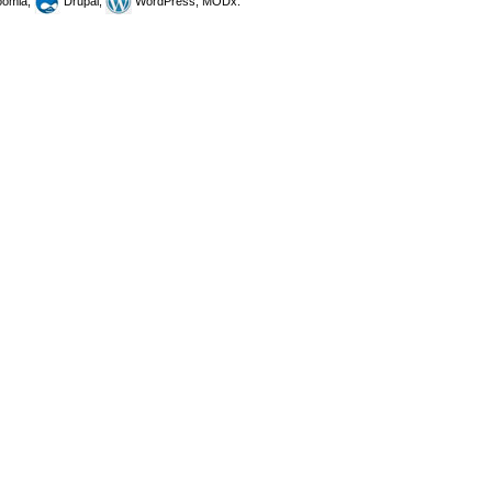
omla,
Drupal,
WordPress, MODx.